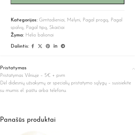
Kategorijos:
Gimtadieniai
,
Mėlyni
,
Pagal progą
,
Pagal
spalvą
,
Pagal tipą
,
Skaičiai
Žyma:
Helio balionai
Dalintis:
Pristatymas
Pristatymas Vilniuje – 5€ + pvm
Dėl didesnių užsakymų ar specialių pristatymo sąlygų – susisiekite
su mumis el. paštu arba telefonu.
Panašūs produktai