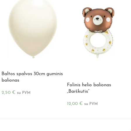
Į KREPŠELĮ
Baltos spalvos 30cm guminis
Į KREPŠELĮ
balionas
Folinis helio balionas
„Barškutis”
2,50
€
su PVM
12,00
€
su PVM