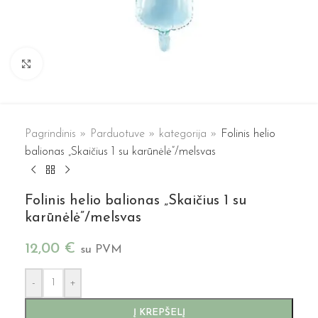
Spustelėkite, kad padidintumėte
Pagrindinis
»
Parduotuve
»
kategorija
»
Folinis helio
balionas „Skaičius 1 su karūnėlė”/melsvas
Folinis helio balionas „Skaičius 1 su
karūnėlė”/melsvas
12,00
€
su PVM
-
+
Į KREPŠELĮ