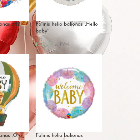
lionas „HB
Folinis helio balionas „Hello
baby”
10,00
€
su PVM
lionas „Oro
Folinis helio balionas