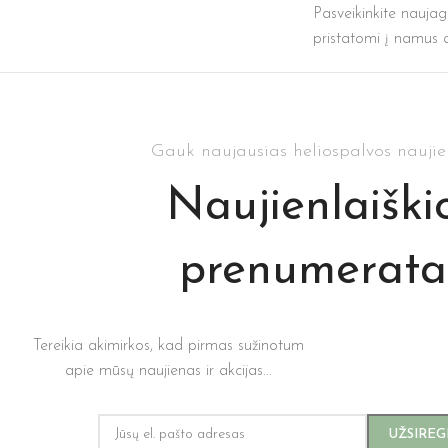
Pasveikinkite naujagi
pristatomi į namus ar
Gauk naujausias heliospalvos nauji
Naujienlaiški
prenumerata
Tereikia akimirkos, kad pirmas sužinotum
apie mūsų naujienas ir akcijas...