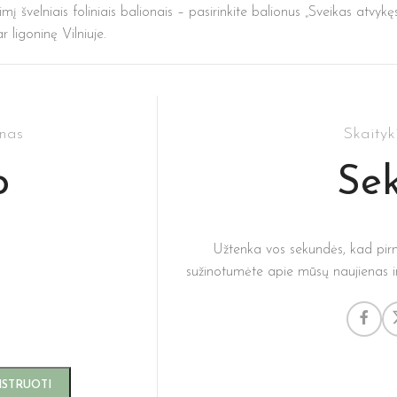
mį švelniais foliniais balionais – pasirinkite balionus „Sveikas atvykęs“
 ligoninę Vilniuje.
enas
Skaityk
o
Sek
Užtenka vos sekundės, kad pir
sužinotumėte apie mūsų naujienas ir 