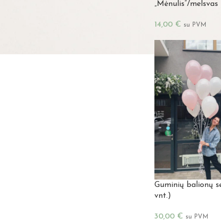
„Mėnulis”/melsvas
14,00
€
su PVM
Guminių balionų s
vnt.)
30,00
€
su PVM