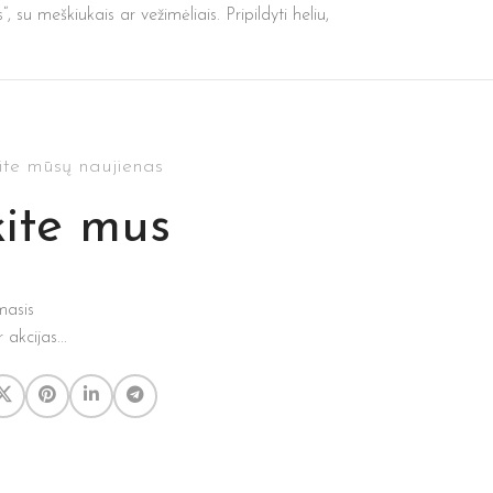
, su meškiukais ar vežimėliais. Pripildyti heliu,
ite mūsų naujienas
ite mus
masis
akcijas...