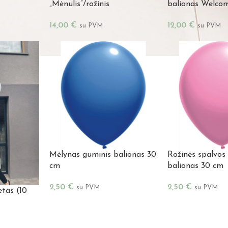
„Mėnulis”/rožinis
balionas Welco
14,00
€
12,00
€
su PVM
su PVM
Mėlynas guminis balionas 30
Rožinės spalvos
cm
balionas 30 cm
2,50
€
2,50
€
su PVM
su PVM
etas (10