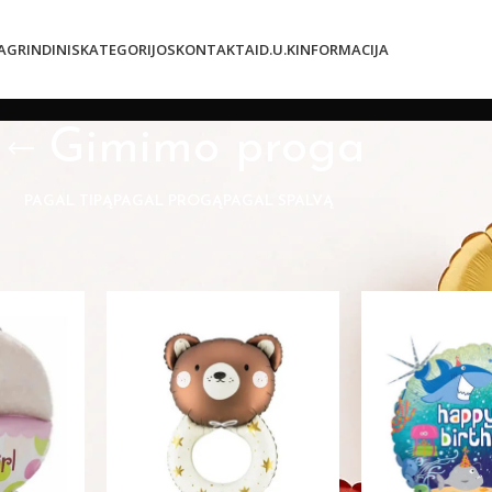
AGRINDINIS
KATEGORIJOS
KONTAKTAI
D.U.K
INFORMACIJA
Gimimo proga
PAGAL TIPĄ
PAGAL PROGĄ
PAGAL SPALVĄ
otuve
»
Pagal progą
»
Gimimo proga