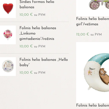
Širdies formos helio
balionas
10,00
€
su PVM
Folinis helio balio
girl”/vežimas
Folinis helio balionas
„Linksmo
12,00
€
su PVM
gimtadienio”/rožinis
10,00
€
su PVM
Folinis helio balionas „Hello
baby”
10,00
€
su PVM
Folinis helio balio