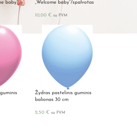
me baby”
„Welcome baby”/spalvotas
10,00
€
su PVM
 guminis
Žydras pastelinis guminis
balionas 30 cm
2,50
€
su PVM