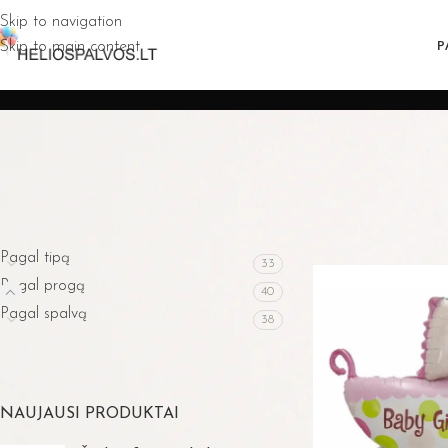
Skip to navigation
P
Skip to main content
PRODUKTO KATEGORIJOS
Pagrindinis
»
Pardu
Pagal tipą
33
Pagal progą
40
Pagal spalvą
38
NAUJAUSI PRODUKTAI