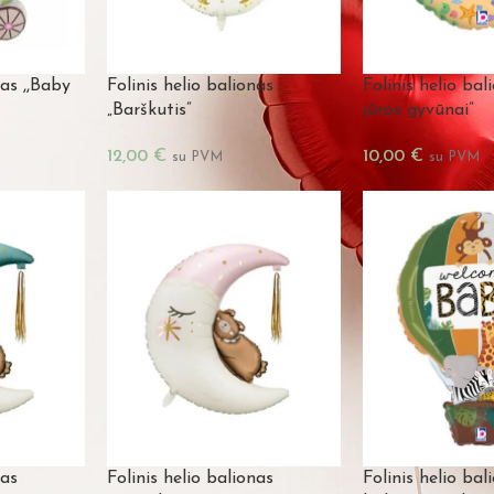
nas ,,Baby
Folinis helio balionas
Folinis helio ba
„Barškutis”
jūros gyvūnai”
12,00
€
10,00
€
su PVM
su PVM
nas
Folinis helio balionas
Folinis helio ba