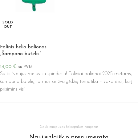
SOLD
OUT
DAUGIAU
Folinis helio balionas
„Šampano butelis”
14,00
€
su PVM
Sutik Naujus metus su spindesiu! Foliniai balionai 2025 metams,
šampano butelių formos ar žvaigždžių tematika – vakarėliui, kurį
prisimins visi.
Gauk naujausias heliospalvos naujienas
Naujienlaiškio prenumerata