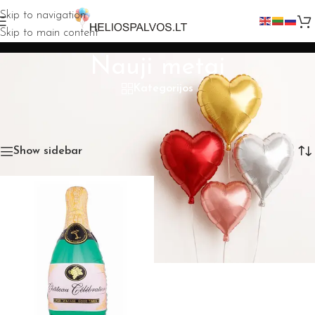
Skip to navigation
Skip to main content
Nauji metai
Kategorijos
Pagrindinis
»
Parduotuve
»
Pagal progą
»
Nauji metai
Rezultatų: 1
Show sidebar