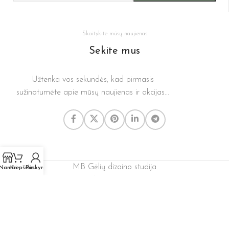
Skaitykite mūsų naujienas
Sekite mus
Užtenka vos sekundės, kad pirmasis
sužinotumėte apie mūsų naujienas ir akcijas...
MB Gėlių dizaino studija
Namai
Krepšelis
Paskyra
Mus rasite adresu Vytenio 63a, Vilniuje
📞
+370 656 25978
Salono darbo laikas: I-V 9-19 val. VI 10-16 val. VII - Nedirbame