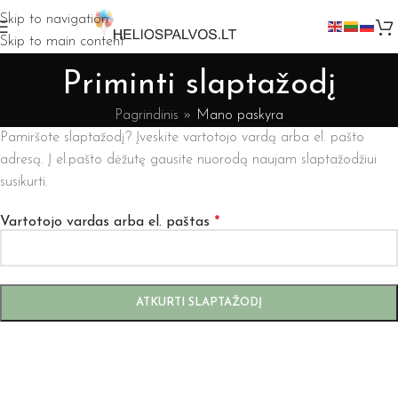
Skip to navigation
Skip to main content
Priminti slaptažodį
Pagrindinis
»
Mano paskyra
Pamiršote slaptažodį? Įveskite vartotojo vardą arba el. pašto
adresą. Į el.pašto dėžutę gausite nuorodą naujam slaptažodžiui
susikurti.
Vartotojo vardas arba el. paštas
*
ATKURTI SLAPTAŽODĮ