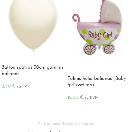
Į KREPŠELĮ
Baltos spalvos 30cm guminis
Į KREPŠELĮ
balionas
Folinis helio balionas ,,Baby
girl”/vežimas
2,50
€
su PVM
12,00
€
su PVM
Gauk naujausias heliospalvos naujienas