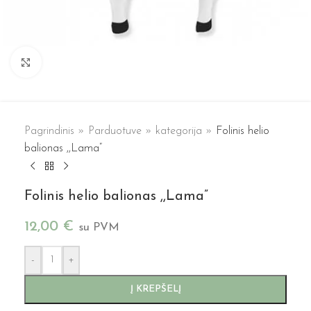
Spustelėkite, kad padidintumėte
Pagrindinis
»
Parduotuve
»
kategorija
»
Folinis helio
balionas ,,Lama”
Folinis helio balionas ,,Lama”
12,00
€
su PVM
-
+
Į KREPŠELĮ