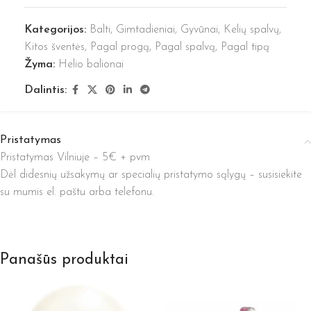
Kategorijos:
Balti
,
Gimtadieniai
,
Gyvūnai
,
Kelių spalvų
,
Kitos šventės
,
Pagal progą
,
Pagal spalvą
,
Pagal tipą
Žyma:
Helio balionai
Dalintis:
Pristatymas
Pristatymas Vilniuje – 5€ + pvm
Dėl didesnių užsakymų ar specialių pristatymo sąlygų – susisiekite
su mumis el. paštu arba telefonu.
Panašūs produktai