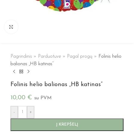
Spustelėkite, kad padidintumėte
Pagrindinis
»
Parduotuve
»
Pagal progą
»
Folinis helio
balionas „HB katinas”
Folinis helio balionas „HB katinas”
10,00
€
su PVM
-
+
Į KREPŠELĮ