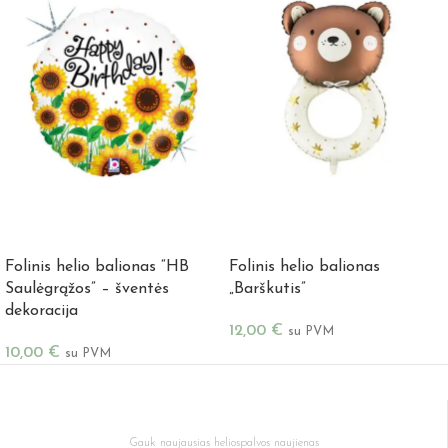
Į KREPŠELĮ
Į KREPŠELĮ
Folinis helio balionas “HB
Folinis helio balionas
Saulėgrąžos” – šventės
„Barškutis”
dekoracija
12,00
€
su PVM
10,00
€
su PVM
Gauk naujausias heliospalvos naujienas