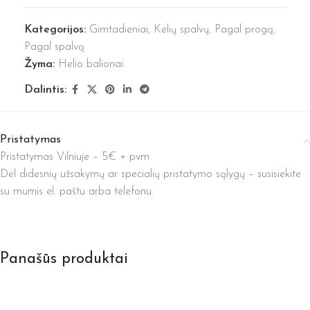
Kategorijos:
Gimtadieniai
,
Kelių spalvų
,
Pagal progą
,
Pagal spalvą
Žyma:
Helio balionai
Dalintis:
Pristatymas
Pristatymas Vilniuje – 5€ + pvm
Dėl didesnių užsakymų ar specialių pristatymo sąlygų – susisiekite
su mumis el. paštu arba telefonu.
Panašūs produktai